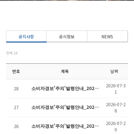
공지사항
공시정보
NEWS
전체 28
번호
제목
날짜
2026-07-3
소비자경보'주의'발령안내_2026-
28
1
23호
2026-07-2
소비자경보'주의'발령안내_2026-
27
8
22호
2026-07-2
소비자경보'주의'발령안내_2026-
26
0
21호